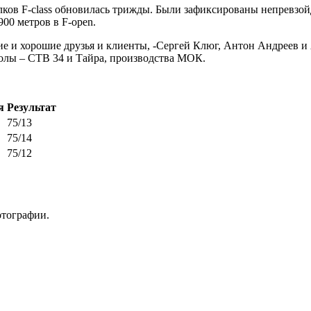
ков F-class обновилась трижды. Были зафиксированы непревзойд
900 метров в F-open.
ние и хорошие друзья и клиенты, -Сергей Клюг, Антон Андреев 
олы – СТВ 34 и Тайра, производства МОК.
я
Результат
75/13
75/14
75/12
отографии.