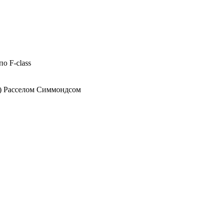
о F-class
n) Расселом Симмондсом