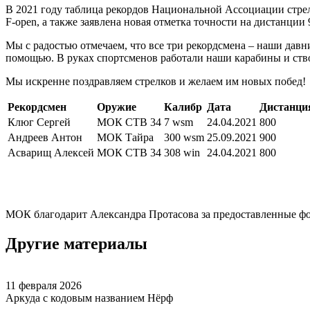
В 2021 году таблица рекордов Национальной Ассоциации стрел
F-open, а также заявлена новая отметка точности на дистанции 
Мы с радостью отмечаем, что все три рекордсмена – наши дав
помощью. В руках спортсменов работали наши карабины и ств
Мы искренне поздравляем стрелков и желаем им новых побед!
Рекордсмен
Оружие
Калибр
Дата
Дистанци
Клюг Сергей
МОК СТВ 34
7 wsm
24.04.2021
800
Андреев Антон
МОК Тайра
300 wsm
25.09.2021
900
Асварищ Алексей
МОК СТВ 34
308 win
24.04.2021
800
МОК благодарит Александра Протасова за предоставленные ф
Другие материалы
11 февраля 2026
Аркуда с кодовым названием Нёрф